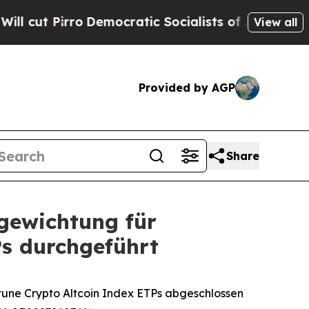
rro
Democratic Socialists of America Propose Ra
View all
Provided by AGP
Share
ugewichtung für
s durchgeführt
tune Crypto Altcoin Index ETPs abgeschlossen