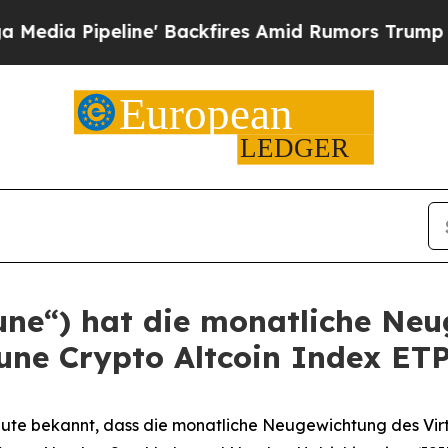
eline' Backfires Amid Rumors Trump Will cut Pi
tune“) hat die monatliche Ne
une Crypto Altcoin Index ETP
ute bekannt, dass die monatliche Neugewichtung des Vir