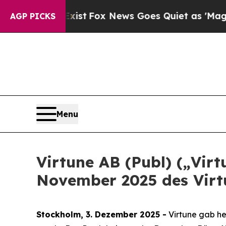
ey Exist
Fox News Goes Quiet as 'Maga Media Pip
AGP PICKS
Menu
Virtune AB (Publ) („Vir
November 2025 des Virt
Stockholm, 3. Dezember 2025 -
Virtune gab he