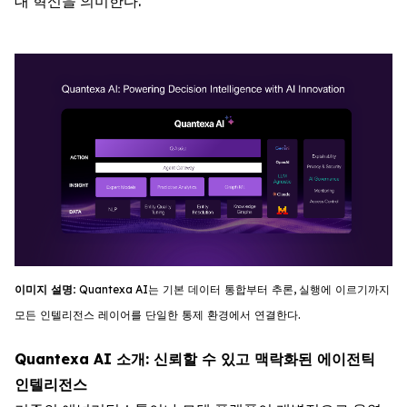
대 혁신을 의미한다.
이미지
설명
:
Quantexa
AI
는
기
본
데이터
통합부터
추론
,
실행에
이르기까지
모든
인텔리전스
레이어를
단일한
통제
환경에서
연결한다
.
Quantexa AI 소개: 신뢰할 수 있고 맥락화된 에이전틱
인텔리전스