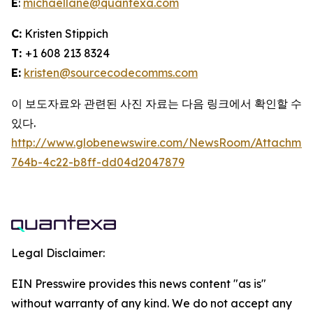
E
:
michaellane@quantexa.com
C:
Kristen Stippich
T:
+1 608 213 8324
E:
kristen@sourcecodecomms.com
이 보도자료와 관련된 사진 자료는 다음 링크에서 확인할 수
있다.
http://www.globenewswire.com/NewsRoom/Attachme
764b-4c22-b8ff-dd04d2047879
Legal Disclaimer:
EIN Presswire provides this news content "as is"
without warranty of any kind. We do not accept any