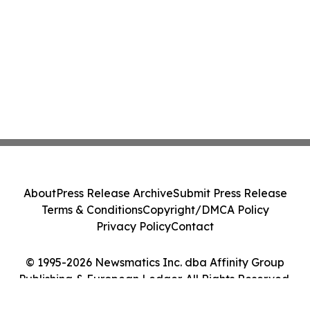
About
Press Release Archive
Submit Press Release
Terms & Conditions
Copyright/DMCA Policy
Privacy Policy
Contact
© 1995-2026 Newsmatics Inc. dba Affinity Group
Publishing & European Ledger. All Rights Reserved.
Cookie Settings / Your Privacy Choices