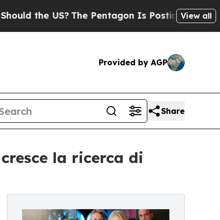
uld the US?
The Pentagon Is Posting Cryptic Bibl
View all
Provided by AGP
Share
cresce la ricerca di