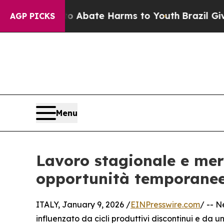
lion Fund to Abate Harms to Youth
Brazil Gives 
AGP PICKS
Menu
Lavoro stagionale e merc
opportunità temporane
ITALY, January 9, 2026 /
EINPresswire.com
/ -- N
influenzato da cicli produttivi discontinui e da u