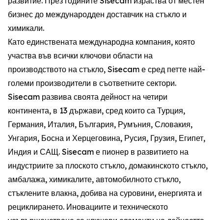
развитие. През годините Sisecam израства от местен
бизнес до международден доставчик на стъкло и
химикали.
Като единствената международна компания, която
участва във всички ключови области на
производството на стъкло, Sisecam е сред петте най-
големи производители в съответните сектори.
Sisecam развива своята дейност на четири
континента, в 13 държави, сред които са Турция,
Германия, Италия, България, Румъния, Словакия,
Унгария, Босна и Херцеговина, Русия, Грузия, Египет,
Индия и САЩ. Sisecam е пионер в развитието на
индустриите за плоското стъкло, домакинското стъкло,
амбалажа, химикалите, автомобилното стъкло,
стъклените влакна, добива на суровини, енергията и
рециклирането. Иновациите и техническото