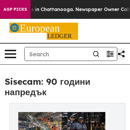
se
Chaos in Chattanooga. Newspaper Owner Calls the 
AGP PICKS
Sisecam: 90 години
напредък