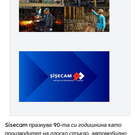
Sisecam празнува 90-та си годишнина като
производител на плоско стъкло, автомобилно