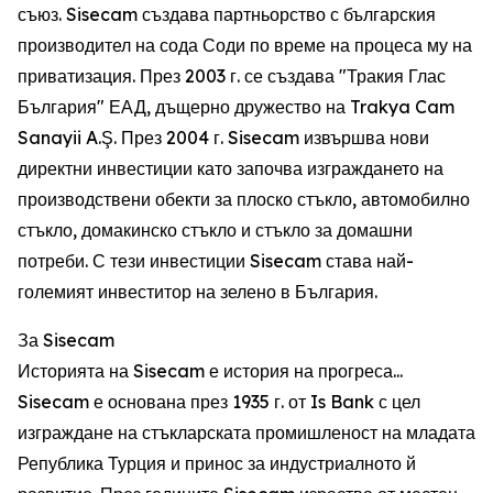
съюз. Sisecam създава партньорство с българския
производител на сода Соди по време на процеса му на
приватизация. През 2003 г. се създава "Тракия Глас
България" ЕАД, дъщерно дружество на Trakya Cam
Sanayii A.Ş. През 2004 г. Sisecam извършва нови
директни инвестиции като започва изграждането на
производствени обекти за плоско стъкло, автомобилно
стъкло, домакинско стъкло и стъкло за домашни
потреби. С тези инвестиции Sisecam става най-
големият инвеститор на зелено в България.
За Sisecam
Историята на Sisecam е история на прогреса...
Sisecam е основана през 1935 г. от Is Bank с цел
изграждане на стъкларската промишленост на младата
Република Турция и принос за индустриалното й