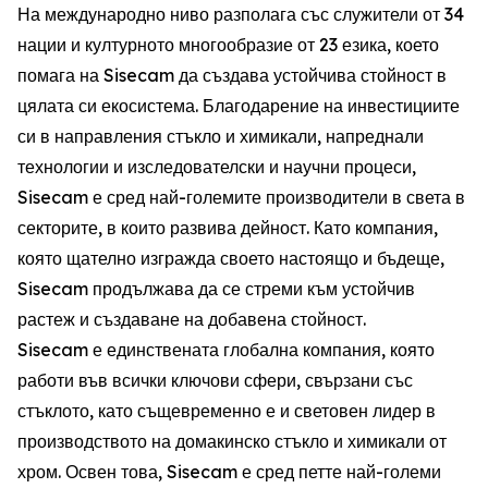
На международно ниво разполага със служители от 34
нации и културното многообразие от 23 езика, което
помага на Sisecam да създава устойчива стойност в
цялата си екосистема. Благодарение на инвестициите
си в направления стъкло и химикали, напреднали
технологии и изследователски и научни процеси,
Sisecam е сред най-големите производители в света в
секторите, в които развива дейност. Като компания,
която щателно изгражда своето настоящо и бъдеще,
Sisecam продължава да се стреми към устойчив
растеж и създаване на добавена стойност.
Sisecam е единствената глобална компания, която
работи във всички ключови сфери, свързани със
стъклото, като същевременно е и световен лидер в
производството на домакинско стъкло и химикали от
хром. Освен това, Sisecam е сред петте най-големи