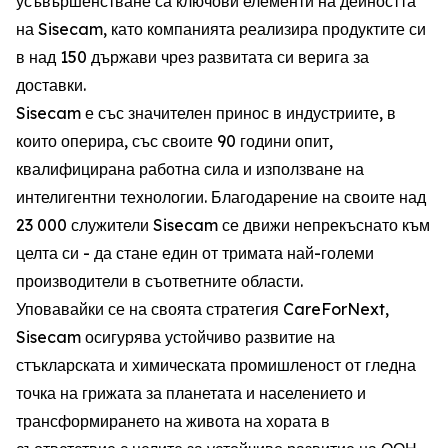
усъвършенстване са ключови елементи на дейността
на Sisecam, като компанията реализира продуктите си
в над 150 държави чрез развитата си верига за
доставки.
Sisecam е със значителен принос в индустриите, в
които оперира, със своите 90 години опит,
квалифицирана работна сила и използване на
интелигентни технологии. Благодарение на своите над
23 000 служители Sisecam се движи непрекъснато към
целта си - да стане един от тримата най-големи
производители в съответните области.
Уповавайки се на своята стратегия CareForNext,
Sisecam осигурява устойчиво развитие на
стъкларската и химическата промишленост от гледна
точка на грижата за планетата и населението и
трансформирането на живота на хората в