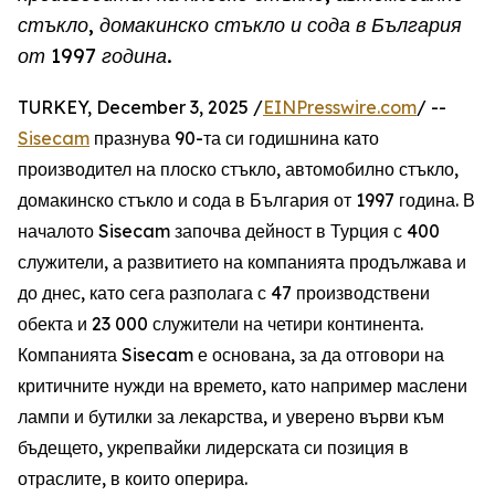
стъкло, домакинско стъкло и сода в България
от 1997 година.
TURKEY, December 3, 2025 /
EINPresswire.com
/ --
Sisecam
празнува 90-та си годишнина като
производител на плоско стъкло, автомобилно стъкло,
домакинско стъкло и сода в България от 1997 година. В
началото Sisecam започва дейност в Турция с 400
служители, а развитието на компанията продължава и
до днес, като сега разполага с 47 производствени
обекта и 23 000 служители на четири континента.
Компанията Sisecam е основана, за да отговори на
критичните нужди на времето, като например маслени
лампи и бутилки за лекарства, и уверено върви към
бъдещето, укрепвайки лидерската си позиция в
отраслите, в които оперира.