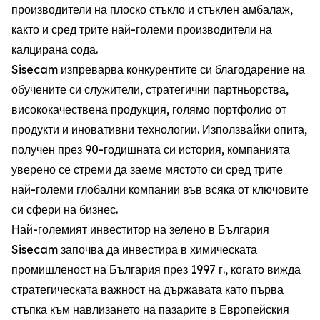
производители на плоско стъкло и стъклен амбалаж,
както и сред трите най-големи производители на
калцирана сода.
Sisecam изпреварва конкурентите си благодарение на
обучените си служители, стратегични партньорства,
висококачествена продукция, голямо портфолио от
продукти и иновативни технологии. Използвайки опита,
получен през 90-годишната си история, компанията
уверено се стреми да заеме мястото си сред трите
най-големи глобални компании във всяка от ключовите
си сфери на бизнес.
Най-големият инвеститор на зелено в България
Sisecam започва да инвестира в химическата
промишленост на България през 1997 г., когато вижда
стратегическата важност на държавата като първа
стъпка към навлизането на пазарите в Европейския