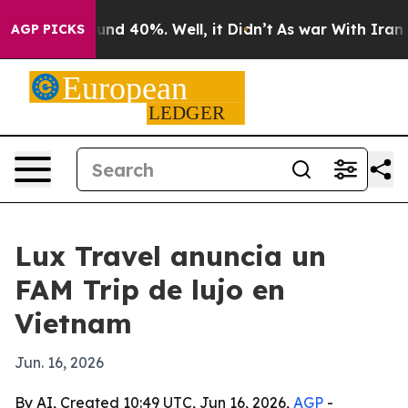
oor Around 40%. Well, it Didn’t
As war With Iran Dro
AGP PICKS
Lux Travel anuncia un
FAM Trip de lujo en
Vietnam
Jun. 16, 2026
By AI, Created 10:49 UTC, Jun 16, 2026,
AGP
-